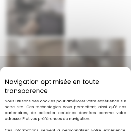
Nous utilisons des cookies pour améliorer votre expérience sur
notre site. Ces technologies nous permettent, ainsi qu'à nos
partenaires, de collecter certaines données comme votre
adresse IP et vos préférences de navigation.
Ces informations servent à personnaliser votre expérience,